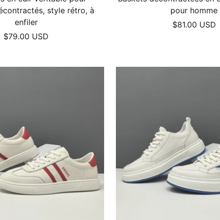
ontractés, style rétro, à
pour homme
enfiler
Prix
$81.00 USD
Prix
$79.00 USD
de
de
vente
vente