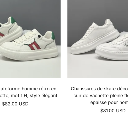
lateforme homme rétro en
Chaussures de skate déco
ette, motif H, style élégant
cuir de vachette pleine fl
épaisse pour ho
Prix
$82.00 USD
Prix
$81.00 USD
de
de
vente
vente