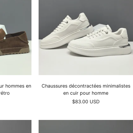
our hommes en
Chaussures décontractées minimalistes
rétro
en cuir pour homme
Prix
$83.00 USD
de
vente