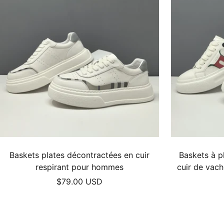
Baskets plates décontractées en cuir
Baskets à p
respirant pour hommes
cuir de vach
Prix
$79.00 USD
de
vente