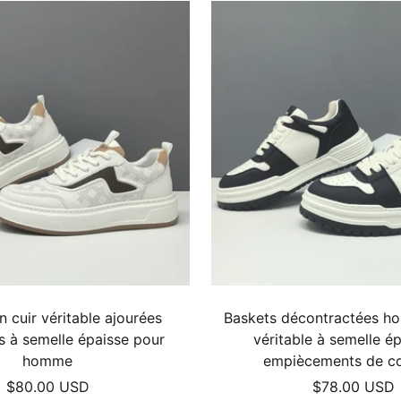
n cuir véritable ajourées
Baskets décontractées h
s à semelle épaisse pour
véritable à semelle ép
homme
empiècements de co
Prix
Prix
$80.00 USD
$78.00 USD