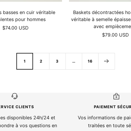
 basses en cuir véritable
Baskets décontractées h
alentes pour hommes
véritable à semelle épaisse
avec empièceme
Prix
$74.00 USD
Prix
$79.00 USD
de
de
vente
vente
1
2
3
…
16
ERVICE CLIENTS
PAIEMENT SÉCUR
s disponibles 24h/24 et
Vos informations de pa
pondre à vos questions en
traitées en toute sé