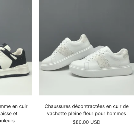
omme en cuir
Chaussures décontractées en cuir de
aisse et
vachette pleine fleur pour hommes
uleurs
Prix
$80.00 USD
de