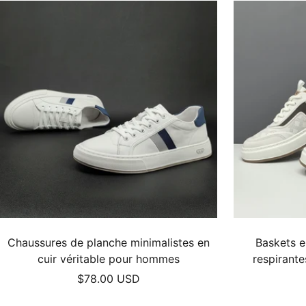
Chaussures de planche minimalistes en
Baskets e
cuir véritable pour hommes
respirante
Prix
$78.00 USD
de