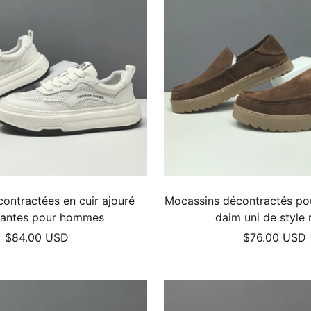
ontractées en cuir ajouré
Mocassins décontractés p
rantes pour hommes
daim uni de style 
Prix
Prix
$84.00 USD
$76.00 USD
de
de
vente
vente