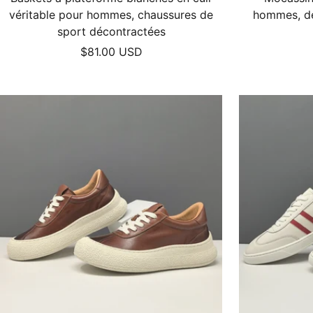
véritable pour hommes, chaussures de
hommes, déc
sport décontractées
Prix
$81.00 USD
de
vente