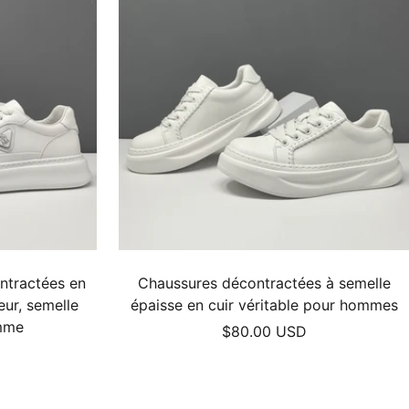
ntractées en
Chaussures décontractées à semelle
eur, semelle
épaisse en cuir véritable pour hommes
mme
Prix
$80.00 USD
de
vente