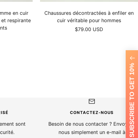
omme en cuir
Chaussures décontractées à enfiler en
 et respirante
cuir véritable pour hommes
nts
Prix
$79.00 USD
de
vente
SUBSCRIBE TO GET 10%
ISÉ
CONTACTEZ-NOUS
iement sont
Besoin de nous contacter ? Envoyez-
curité.
nous simplement un e-mail à