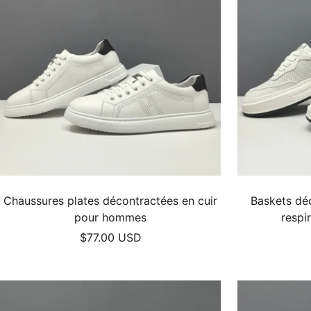
Chaussures plates décontractées en cuir
Baskets déc
pour hommes
respi
Prix
$77.00 USD
de
vente