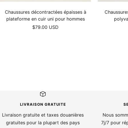
Chaussures décontractées épaisses à
Chaussures
plateforme en cuir uni pour hommes
polyv
Prix
$79.00 USD
de
vente
LIVRAISON GRATUITE
S
Livraison gratuite et taxes douanières
Nous somme
gratuites pour la plupart des pays
7j/7 pour ré