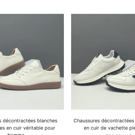
de
de
vente
vente
 décontractées blanches
Chaussures décontractée
es en cuir véritable pour
en cuir de vachette ple
homme