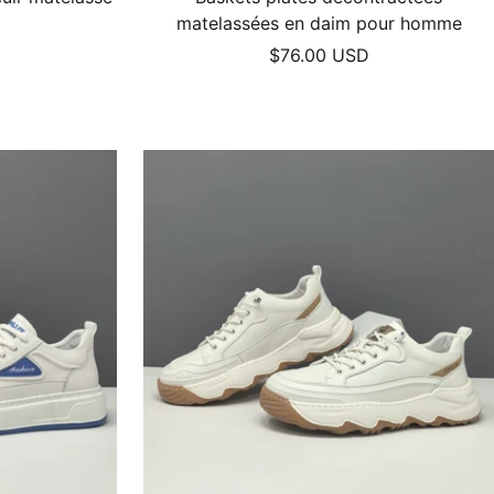
matelassées en daim pour homme
Prix
$76.00 USD
de
vente