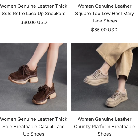
Women Genuine Leather Thick
Women Genuine Leather
Sole Retro Lace Up Sneakers
Square Toe Low Heel Mary
Jane Shoes
Prezzo
$80.00 USD
Prezzo
di
$65.00 USD
di
vendita
vendita
Women Genuine Leather Thick
Women Genuine Leather
Sole Breathable Casual Lace
Chunky Platform Breathable
Up Shoes
Shoes