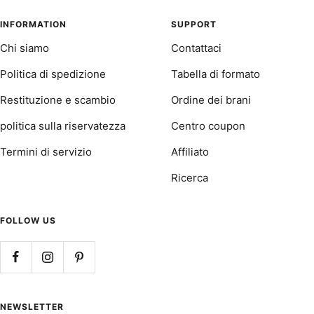
alla
alla
alla
alla
slide
slide
slide
slide
INFORMATION
SUPPORT
1
2
3
4
Chi siamo
Contattaci
Politica di spedizione
Tabella di formato
Restituzione e scambio
Ordine dei brani
politica sulla riservatezza
Centro coupon
Termini di servizio
Affiliato
Ricerca
FOLLOW US
NEWSLETTER