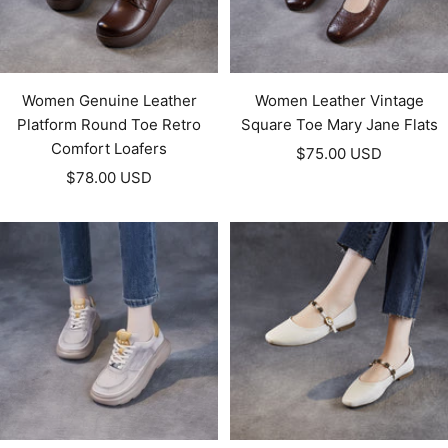
Women Genuine Leather
Women Leather Vintage
Platform Round Toe Retro
Square Toe Mary Jane Flats
Comfort Loafers
Prezzo
$75.00 USD
Prezzo
$78.00 USD
di
di
vendita
vendita