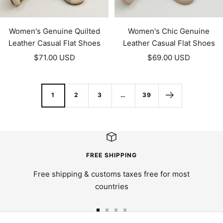
Women's Genuine Quilted
Women's Chic Genuine
Leather Casual Flat Shoes
Leather Casual Flat Shoes
Prezzo
Prezzo
$71.00 USD
$69.00 USD
di
di
vendita
vendita
1
2
3
…
39
FREE SHIPPING
Free shipping & customs taxes free for most
countries
Vai
Vai
Vai
Vai