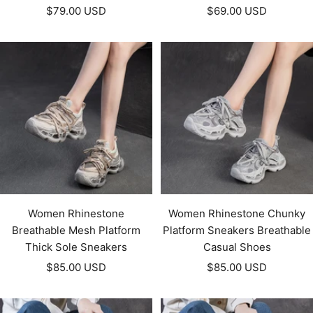
Prezzo
Prezzo
$79.00 USD
$69.00 USD
di
di
vendita
vendita
Women Rhinestone
Women Rhinestone Chunky
Breathable Mesh Platform
Platform Sneakers Breathable
Thick Sole Sneakers
Casual Shoes
Prezzo
Prezzo
$85.00 USD
$85.00 USD
di
di
vendita
vendita