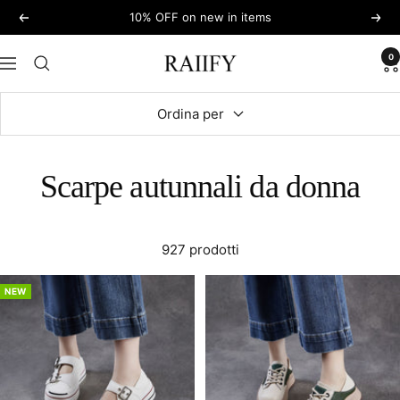
Salta
10% OFF on new in items
Precedente
Seg
al
contenuto
0
RAIIFY
Navigazione
Ordina per
Scarpe autunnali da donna
927 prodotti
NEW