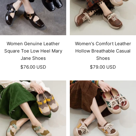
Women Genuine Leather
Women's Comfort Leather
Square Toe Low Heel Mary
Hollow Breathable Casual
Jane Shoes
Shoes
Prezzo
Prezzo
$76.00 USD
$79.00 USD
di
di
vendita
vendita