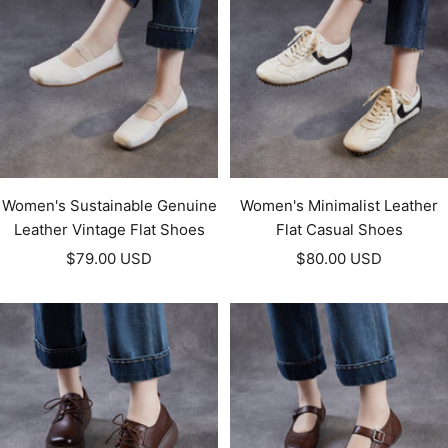
Women's Sustainable Genuine
Women's Minimalist Leather
Leather Vintage Flat Shoes
Flat Casual Shoes
Prezzo
Prezzo
$79.00 USD
$80.00 USD
di
di
vendita
vendita